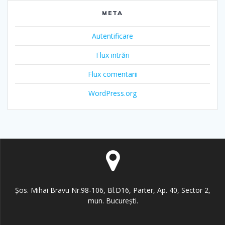
META
Autentificare
Flux intrări
Flux comentarii
WordPress.org
Șos. Mihai Bravu Nr.98-106, Bl.D16, Parter, Ap. 40, Sector 2,
mun. București.